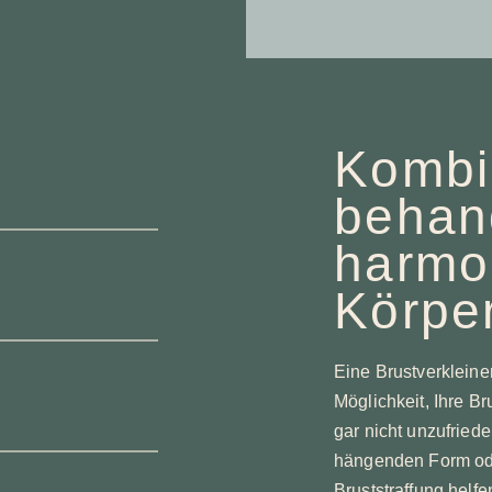
Kombi
behan
harmo
Körper
Eine Brustverkleiner
Möglichkeit, Ihre B
gar nicht unzufriede
hängenden Form ode
Bruststraffung helf