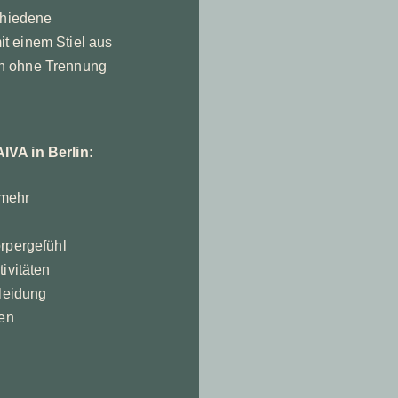
chiedene
t einem Stiel aus
n ohne Trennung
IVA in Berlin:
 mehr
rpergefühl
ivitäten
Kleidung
ten