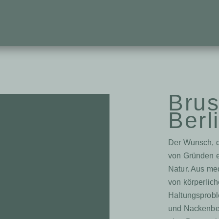
Brus
Berl
Der Wunsch, di
von Gründen e
Natur. Aus me
von körperlich
Haltungsprob
und Nackenber