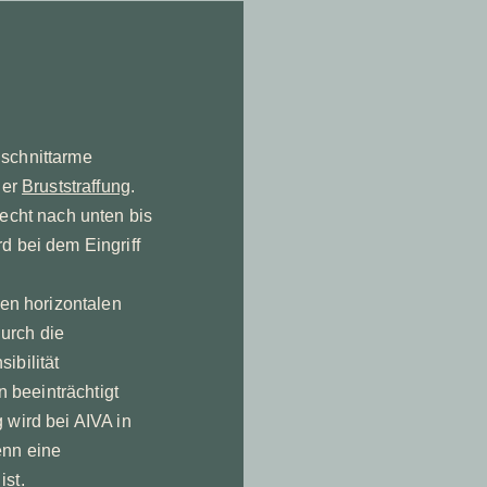
 schnittarme
ner
Bruststraffung
.
recht nach unten bis
d bei dem Eingriff
nen horizontalen
Durch die
ibilität
n beeinträchtigt
 wird bei AIVA in
enn eine
ist.