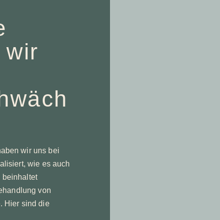
e
 wir
hwäch
aben wir uns bei
isiert, wie es auch
beinhaltet
Behandlung von
 Hier sind die