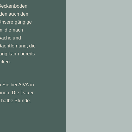
 Beckenboden
oden auch den
Unsere gängige
n, die nach
hwäche und
taentfernung, die
ung kann bereits
rken.
Sie bei AIVA in
hnen. Die Dauer
e halbe Stunde.