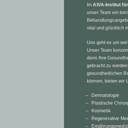
Im
AIVA-Institut für
unser Team ein brei
Behandlungsangebot
vital und glücklich 
Uns geht es um wei
Unser Team konzentr
denn Ihre Gesundhei
gebracht zu werden.
gesundheitlichen B
können, bieten wir
Dermatologie
Plastische Chirur
Kosmetik
Regenerative Med
Ernährungsmedizi