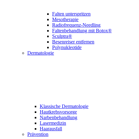
Falten unterspritzen
Mesotherapie
Radiofrequenz-Needling
Faltenbehandlung mit Botox®
Sculptra®
Besenreiser entfernen
Polynukleotide
Dermatologie
Klassische Derma­tologie
Hautkrebsvorsorge
Narben­behandlung
Laser­medizin
Haarausfall
Prävention