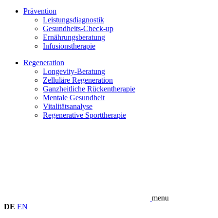
Prävention
Leistungsdiagnostik
Gesundheits-Check-up
Ernährungsberatung
Infusionstherapie
Regeneration
Longevity-Beratung
Zelluläre Regeneration
Ganzheitliche Rückentherapie
Mentale Gesundheit
Vitalitäts­analyse
Regenerative Sport­therapie
menu
DE
EN