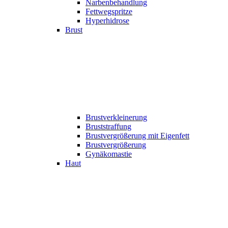
Narbenbehandlung
Fettwegspritze
Hyperhidrose
Brust
Brustverkleinerung
Bruststraffung
Brustvergrößerung mit Eigenfett
Brustvergrößerung
Gynäkomastie
Haut