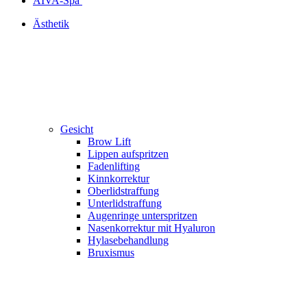
AIVA-Spa
Ästhetik
Gesicht
Brow Lift
Lippen aufspritzen
Fadenlifting
Kinn­korrektur
Oberlidstraffung
Unterlidstraffung
Augenringe unterspritzen
Nasenkorrektur mit Hyaluron
Hylasebehandlung
Bruxismus