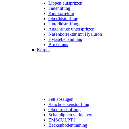
Lippen aufspritzen
Fadenlifting
Kinn­korrektur
Oberlidstraffung
Unterlidstraffung
Augenringe unterspritzen
Nasenkorrektur mit Hyaluron
Hylasebehandlung
Bruxismus
Körper
Fett absaugen
Bauchdeckenstraffung
Oberarm­straffung
Schamlippen verkleinern
EMSCULPT®
Beckenbodentraining