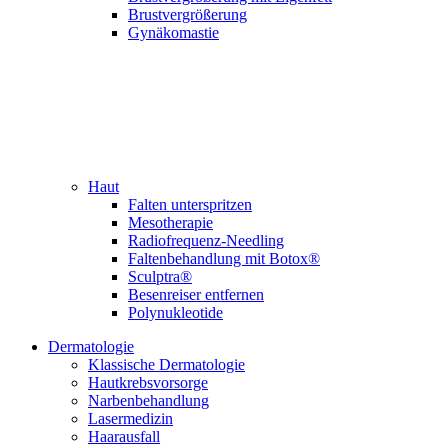
Brustvergrößerung
Gynäkomastie
Haut
Falten unterspritzen
Mesotherapie
Radiofrequenz-Needling
Faltenbehandlung mit Botox®
Sculptra®
Besenreiser entfernen
Polynukleotide
Dermatologie
Klassische Derma­tologie
Hautkrebsvorsorge
Narben­behandlung
Laser­medizin
Haarausfall