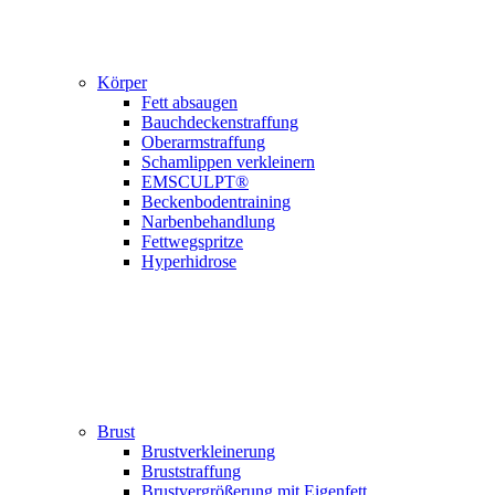
Körper
Fett absaugen
Bauchdeckenstraffung
Oberarm­straffung
Schamlippen verkleinern
EMSCULPT®
Beckenbodentraining
Narbenbehandlung
Fettwegspritze
Hyperhidrose
Brust
Brustverkleinerung
Bruststraffung
Brustvergrößerung mit Eigenfett