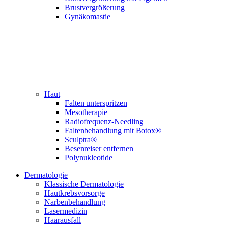
Brustvergrößerung
Gynäkomastie
Haut
Falten unterspritzen
Mesotherapie
Radiofrequenz-Needling
Faltenbehandlung mit Botox®
Sculptra®
Besenreiser entfernen
Polynukleotide
Dermatologie
Klassische Derma­tologie
Hautkrebsvorsorge
Narben­behandlung
Laser­medizin
Haarausfall