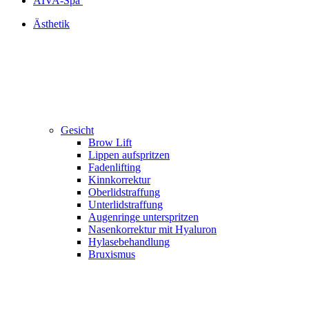
AIVA-Spa
Ästhetik
Gesicht
Brow Lift
Lippen aufspritzen
Fadenlifting
Kinn­korrektur
Oberlidstraffung
Unterlidstraffung
Augenringe unterspritzen
Nasenkorrektur mit Hyaluron
Hylasebehandlung
Bruxismus