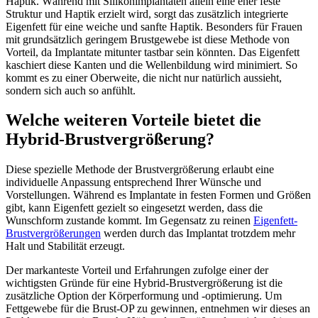
Haptik. Während mit Silikonimplantaten allein eine eher feste
Struktur und Haptik erzielt wird, sorgt das zusätzlich integrierte
Eigenfett für eine weiche und sanfte Haptik. Besonders für Frauen
mit grundsätzlich geringem Brustgewebe ist diese Methode von
Vorteil, da Implantate mitunter tastbar sein könnten. Das Eigenfett
kaschiert diese Kanten und die Wellenbildung wird minimiert. So
kommt es zu einer Oberweite, die nicht nur natürlich aussieht,
sondern sich auch so anfühlt.
Welche weiteren Vorteile bietet die
Hybrid-Brustvergrößerung?
Diese spezielle Methode der Brustvergrößerung erlaubt eine
individuelle Anpassung entsprechend Ihrer Wünsche und
Vorstellungen. Während es Implantate in festen Formen und Größen
gibt, kann Eigenfett gezielt so eingesetzt werden, dass die
Wunschform zustande kommt. Im Gegensatz zu reinen
Eigenfett-
Brustvergrößerungen
werden durch das Implantat trotzdem mehr
Halt und Stabilität erzeugt.
Der markanteste Vorteil und Erfahrungen zufolge einer der
wichtigsten Gründe für eine Hybrid-Brustvergrößerung ist die
zusätzliche Option der Körperformung und -optimierung. Um
Fettgewebe für die Brust-OP zu gewinnen, entnehmen wir dieses an