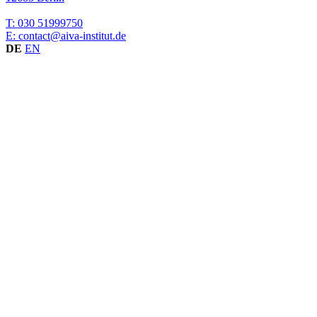
T: 030 51999750
E: contact@aiva-institut.de
DE
EN