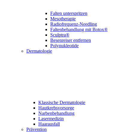
Falten unterspritzen
Mesotherapie
Radiofrequenz-Needling
Faltenbehandlung mit Botox®
Sculptra®
Besenreiser entfernen
Polynukleotide
Dermatologie
Klassische Derma­tologie
Hautkrebsvorsorge
Narben­behandlung
Laser­medizin
Haarausfall
Prävention