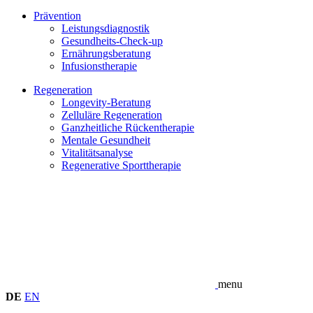
Prävention
Leistungsdiagnostik
Gesundheits-Check-up
Ernährungsberatung
Infusionstherapie
Regeneration
Longevity-Beratung
Zelluläre Regeneration
Ganzheitliche Rückentherapie
Mentale Gesundheit
Vitalitäts­analyse
Regenerative Sport­therapie
menu
DE
EN