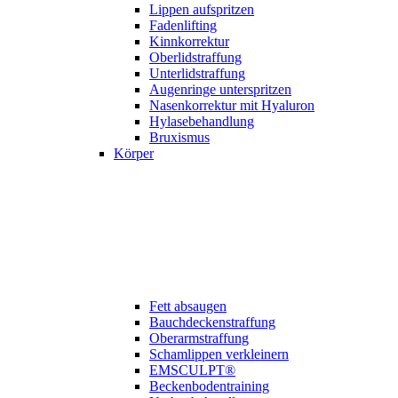
Lippen aufspritzen
Fadenlifting
Kinn­korrektur
Oberlidstraffung
Unterlidstraffung
Augenringe unterspritzen
Nasenkorrektur mit Hyaluron
Hylasebehandlung
Bruxismus
Körper
Fett absaugen
Bauchdeckenstraffung
Oberarm­straffung
Schamlippen verkleinern
EMSCULPT®
Beckenbodentraining