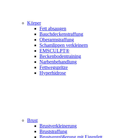
Körper
Fett absaugen
Bauchdeckenstraffung
Oberarm­straffung
Schamlippen verkleinern
EMSCULPT®
Beckenbodentraining
Narbenbehandlung
Fettwegspritze
Hyperhidrose
Brust
Brustverkleinerung
Bruststraffung
Brustvergrößerung mit Eigenfett