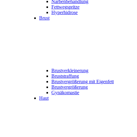
Narbenbehandlung
Fettwegspritze
Hyperhidrose
Brust
Brustverkleinerung
Bruststraffung
Brustvergrößerung mit Eigenfett
Brustvergrößerung
Gynäkomastie
Haut